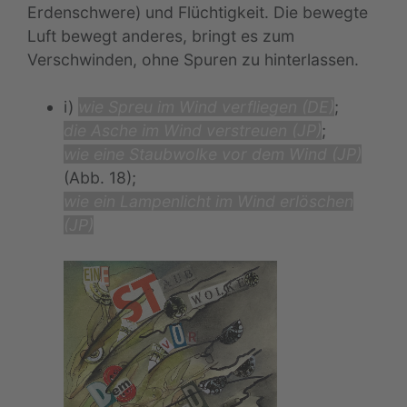
Erdenschwere) und Flüchtigkeit. Die bewegte
Luft bewegt anderes, bringt es zum
Verschwinden, ohne Spuren zu hinterlassen.
i)
wie Spreu im Wind verfliegen (DE)
;
die Asche im Wind verstreuen (JP)
;
wie eine Staubwolke vor dem Wind (JP)
(Abb. 18);
wie ein Lampenlicht im Wind erlöschen
(JP)