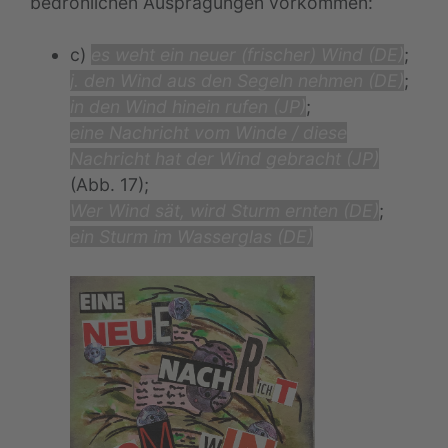
bedrohlichen Ausprägungen vorkommen:
c)
es weht ein neuer (frischer) Wind (DE)
;
j. den Wind aus den Segeln nehmen (DE)
;
in den Wind hinein rufen (JP)
;
eine Nachricht vom Winde / diese
Nachricht hat der Wind gebracht (JP)
(Abb. 17);
Wer Wind sät, wird Sturm ernten (DE)
;
ein Sturm im Wasserglas (DE)