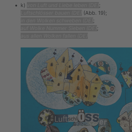
k)
von Luft und Liebe leben (DE)
;
Luftschlösser bauen (DE)
(Abb. 19);
in den Wolken schweben (DE)
;
auf Wolke Nummer Sieben (DE)
;
aus allen Wolken fallen (DE)