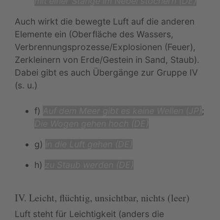
mit einer Stange im Nebel stochern (DE)
Auch wirkt die bewegte Luft auf die anderen
Elemente ein (Oberfläche des Wassers,
Verbrennungsprozesse/Explosionen (Feuer),
Zerkleinern von Erde/Gestein in Sand, Staub).
Dabei gibt es auch Übergänge zur Gruppe IV
(s. u.)
f)
Auf dem Meer gibt es keine Wellen (JP)
;
Die Wogen gehen hoch (DE)
g)
in die Luft gehen (DE)
h)
zu Staub werden (DE)
IV. Leicht, flüchtig, unsichtbar, nichts (leer)
Luft steht für Leichtigkeit (anders die