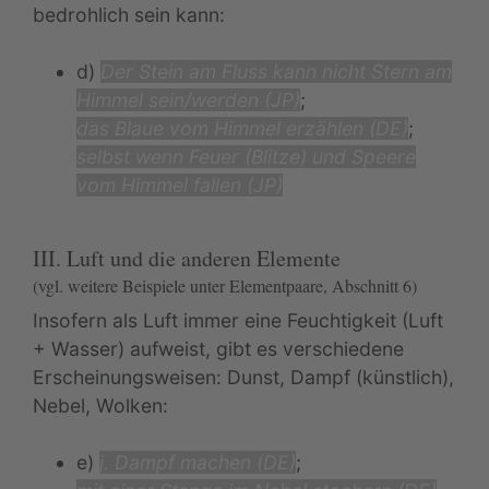
bedrohlich sein kann:
d)
Der Stein am Fluss kann nicht Stern am
Himmel sein/werden (JP)
;
das Blaue vom Himmel erzählen (DE)
;
selbst wenn Feuer (Blitze) und Speere
vom Himmel fallen (JP)
III. Luft und die anderen Elemente
(vgl. weitere Beispiele unter Elementpaare, Abschnitt 6)
Insofern als Luft immer eine Feuchtigkeit (Luft
+ Wasser) aufweist, gibt es verschiedene
Erscheinungsweisen: Dunst, Dampf (künstlich),
Nebel, Wolken:
e)
j. Dampf machen (DE)
;