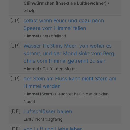
Glühwürmchen (Insekt als Luftbewohner)
/
winzig
[JP]
selbst wenn Feuer und dazu noch
Speere vom Himmel fallen
Himmel
/ herabfallend
[JP]
Wasser fließt ins Meer, von woher es
kommt, und der Mond sinkt vom Berg,
ohne vom Himmel getrennt zu sein
Himmel
/ Ort für den Mond
[JP]
der Stein am Fluss kann nicht Stern am
Himmel werden
Himmel (Stern)
/ leuchtet hell in der dunklen
Nacht
[DE]
Luftschlösser bauen
Luft
/ nicht tragfähig
[DE]
von Luft und Liebe leben