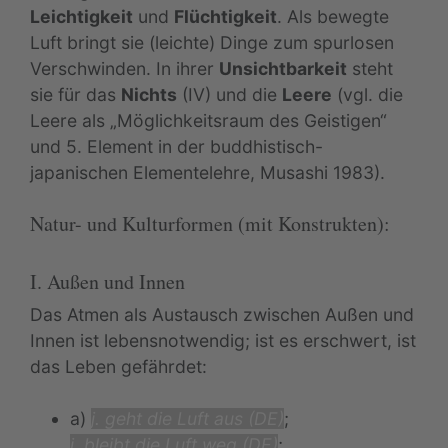
Leichtigkeit
und
Flüchtigkeit
. Als bewegte
Luft bringt sie (leichte) Dinge zum spurlosen
Verschwinden. In ihrer
Unsichtbarkeit
steht
sie für das
Nichts
(IV) und die
Leere
(vgl. die
Leere als „Möglichkeitsraum des Geistigen“
und 5. Element in der buddhistisch-
japanischen Elementelehre, Musashi 1983).
Natur- und Kulturformen (mit Konstrukten):
I. Außen und Innen
Das Atmen als Austausch zwischen Außen und
Innen ist lebensnotwendig; ist es erschwert, ist
das Leben gefährdet:
a)
j. geht die Luft aus (DE)
;
j. bleibt die Luft weg (DE)
;