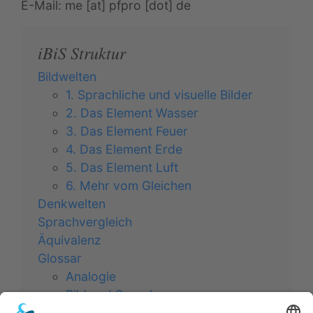
E-Mail: me [at] pfpro [dot] de
iBiS Struktur
Bildwelten
1. Sprachliche und visuelle Bilder
2. Das Element Wasser
3. Das Element Feuer
4. Das Element Erde
5. Das Element Luft
6. Mehr vom Gleichen
Denkwelten
Sprachvergleich
Äquivalenz
Glossar
Analogie
Bild und Sprache
Metapher