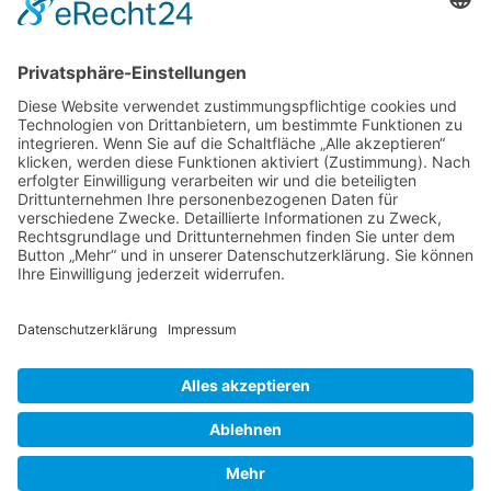
Phraseologie
Elemente-Lehre
Visualisierung
Literatur
Bildnachweis
Kontakt
Copyright 2019 - 2023
WAK / Prof. Dr. Annely
Rothkegel
powered by
pfpro
Impressum
|
Datenschutz
|
Sitemap
|
Seitenanfang