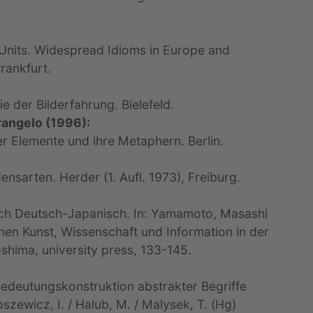
nits. Widespread Idioms in Europe and
rankfurt.
e der Bilderfahrung. Bielefeld.
erangelo (1996):
ier Elemente und ihre Metaphern. Berlin.
nsarten. Herder (1. Aufl. 1973), Freiburg.
eich Deutsch-Japanisch. In: Yamamoto, Masashi
en Kunst, Wissenschaft und Information in der
oshima, university press, 133-145.
Bedeutungskonstruktion abstrakter Begriffe
zewicz, I. / Halub, M. / Malysek, T. (Hg)