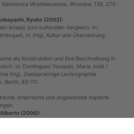
 Germanica Wratislaviensia, Wroclaw, 139, 275-
Kobayashi, Ryuko (2002):
in Ansatz zum kulturellen Vergleich. In:
-Arbogast, H. (Hg), Kultur und Übersetzung,
eme als Konstruktion und ihre Beschreibung in
utsch. In: Dominguez Vazques, Maria José /
rtina (Hg), Zweisprachige Lexikographie
. Berlin, 83-111.
retische, empirische und angewandte Aspekte
ingen.
 Alberto (2006):