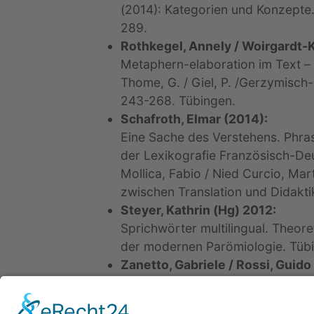
(2014): Kategorien und Konzepte.
289.
Rothkegel, Annely / Woirgardt-
Metaphern-elaboration im Text – e
Thome, G. / Giel, P. /Gerzymisch
243-268. Tübingen.
Schafroth, Elmar (2014):
Eine Sache des Verstehens. Phras
der Lexikografie Französisch-De
Mollica, Fabio / Nied Curcio, Ma
zwischen Translation und Didaktik
Steyer, Kathrin (Hg) 2012:
Sprichwörter multilingual. Theo
der modernen Parömiologie. Tüb
Zanetto, Gabriele / Rossi, Guido
Wasser von oben. Hildesheim.