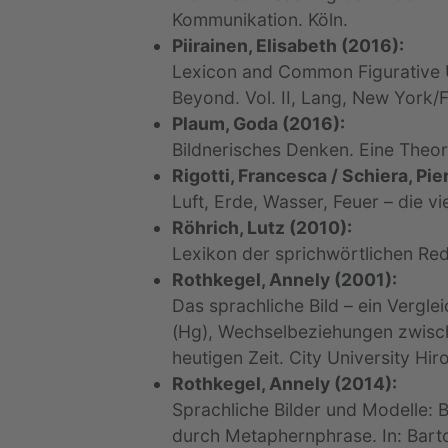
Kommunikation. Köln.
Piirainen, Elisabeth (2016):
Lexicon and Common Figurative U
Beyond. Vol. II, Lang, New York/F
Plaum, Goda (2016):
Bildnerisches Denken. Eine Theori
Rigotti, Francesca / Schiera, Pi
Luft, Erde, Wasser, Feuer – die v
Röhrich, Lutz (2010):
Lexikon der sprichwörtlichen Rede
Rothkegel, Annely (2001):
Das sprachliche Bild – ein Vergl
(Hg), Wechselbeziehungen zwisch
heutigen Zeit. City University Hir
Rothkegel, Annely (2014):
Sprachliche Bilder und Modelle: 
durch Metaphernphrase. In: Bartos