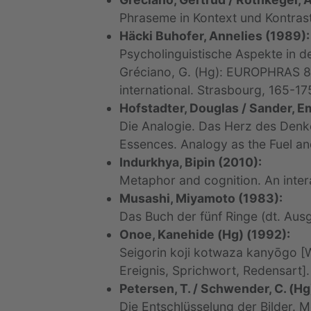
Phraseme in Kontext und Kontras
Häcki Buhofer, Annelies (1989):
Psycholinguistische Aspekte in de
Gréciano, G. (Hg): EUROPHRAS 88
international. Strasbourg, 165-17
Hofstadter, Douglas / Sander, 
Die Analogie. Das Herz des Denk
Essences. Analogy as the Fuel an
Indurkhya, Bipin (2010):
Metaphor and cognition. An inter
Musashi, Miyamoto (1983):
Das Buch der fünf Ringe (dt. Au
Onoe, Kanehide (Hg) (1992):
Seigorin koji kotwaza kanyōgo [
Ereignis, Sprichwort, Redensart]
Petersen, T. / Schwender, C. (Hg
Die Entschlüsselung der Bilder. 