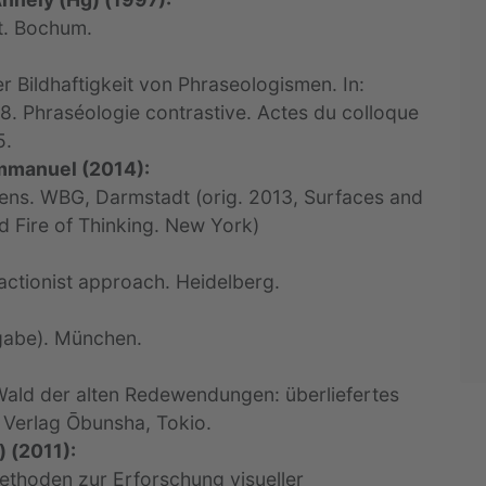
t. Bochum.
r Bildhaftigkeit von Phraseologismen. In:
. Phraséologie contrastive. Actes du colloque
5.
Emmanuel (2014):
ens. WBG, Darmstadt (orig. 2013, Surfaces and
d Fire of Thinking. New York)
actionist approach. Heidelberg.
sgabe). München.
Wald der alten Redewendungen: überliefertes
. Verlag Ōbunsha, Tokio.
) (2011):
Methoden zur Erforschung visueller