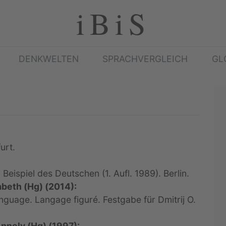
iBiS
DENKWELTEN
SPRACHVERGLEICH
GL
urt.
Beispiel des Deutschen (1. Aufl. 1989). Berlin.
sabeth (Hg) (2014):
nguage. Langage figuré. Festgabe für Dmitrij O.
Annely (Hg) (1997):