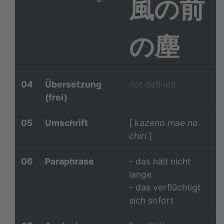
風の前
の塵
04
Übersetzung
not defined
(frei)
05
Umschrift
[
kazeno mae no
chiri
]
06
Paraphrase
- das hält nicht
lange
- das verflüchtigt
sich sofort