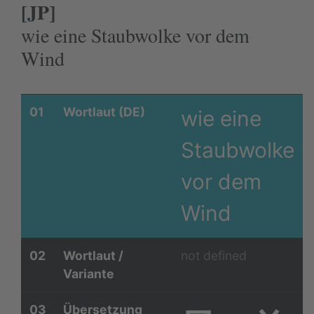
[JP]
wie eine Staubwolke vor dem
Wind
01
Wortlaut (DE)
wie eine
Staubwolke
vor dem
Wind
02
Wortlaut /
not defined
Variante
03
Übersetzung