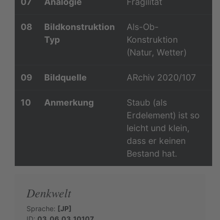
07
Analogie
Fragilität
08
Bildkonstruktion
Als-Ob-
Typ
Konstruktion
(Natur, Wetter)
09
Bildquelle
ARchiv 2020/107
10
Anmerkung
Staub (als
Erdelement) ist so
leicht und klein,
dass er keinen
Bestand hat.
Denkwelt
Sprache:
[JP]
ID:
03_06_03_10107