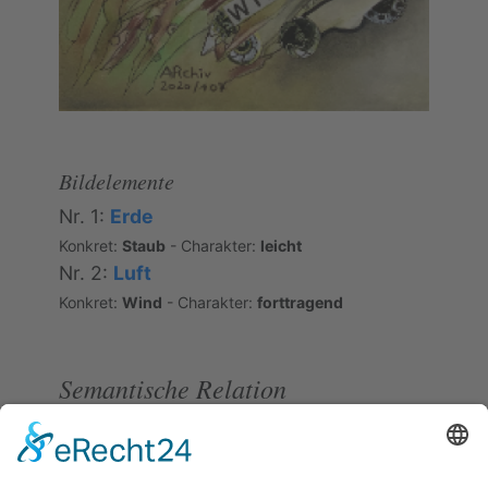
Bildelemente
Nr. 1:
Erde
Konkret:
Staub
- Charakter:
leicht
Nr. 2:
Luft
Konkret:
Wind
- Charakter:
forttragend
Semantische Relation
#10007
[JP]
wie Schaum auf dem Meer
Konzeptäquivalenz; teilweise Bildäquivalenz
(Korrespondenz von Wasser/Schaum und