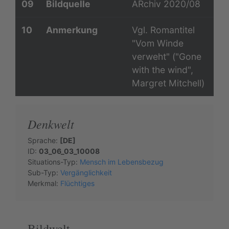
09
Bildquelle
ARchiv 2020/08
10
Anmerkung
Vgl. Romantitel
"Vom Winde
verweht" ("Gone
with the wind",
Margret Mitchell)
Denkwelt
Sprache:
[DE]
ID:
03_06_03_10008
Situations-Typ:
Mensch im Lebensbezug
Sub-Typ:
Vergänglichkeit
Merkmal:
Flüchtiges
Bildwelt