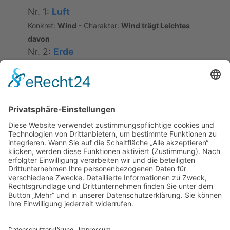
Nr. 1:
Luft
Konkret:
Wind
- Charakter:
Wind trägt Leichtes
davon
Nr. 2:
Erde
Konkret:
Spreu
- Charakter:
leicht
Semantische Relation
#10007
[JP]
wie Schaum auf dem Meer
Konzeptäquivalenz; teilweise Bildäquivalenz
(Korrespondenz von Wasser/Wind und
Spreu/Schaum)