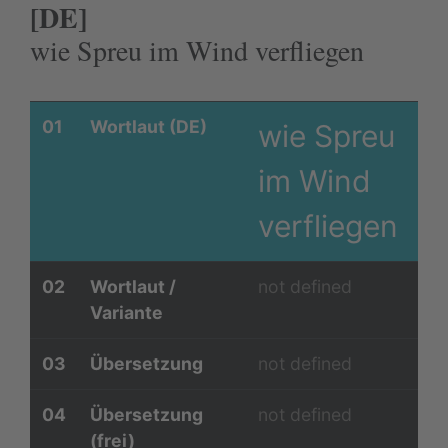
[DE]
wie Spreu im Wind verfliegen
01
Wortlaut (DE)
wie Spreu
im Wind
verfliegen
02
Wortlaut /
not defined
Variante
03
Übersetzung
not defined
04
Übersetzung
not defined
(frei)