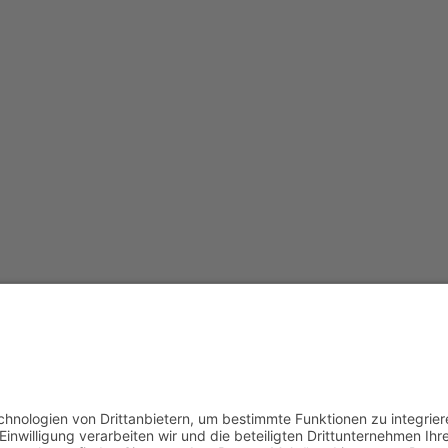
opyright 2019 - 2023
WAK / Prof. Dr. Annely Rothkeg
powered by
pfpro