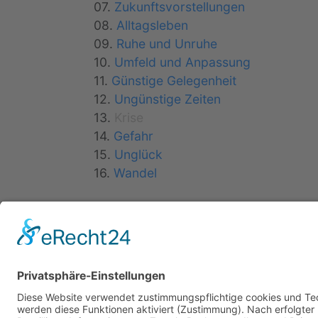
07.
Zukunftsvorstellungen
08.
Alltagsleben
09.
Ruhe und Unruhe
10.
Umfeld und Anpassung
11.
Günstige Gelegenheit
12.
Ungünstige Zeiten
13.
Krise
14.
Gefahr
15.
Unglück
16.
Wandel
C