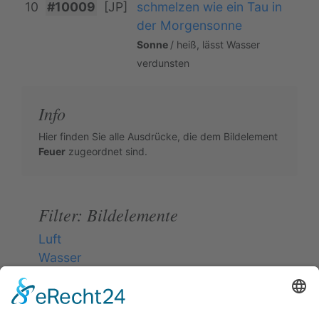
10
#10009
[JP]
schmelzen wie ein Tau in
der Morgensonne
Sonne
/ heiß, lässt Wasser
verdunsten
Info
Hier finden Sie alle Ausdrücke, die dem Bildelement
Feuer
zugeordnet sind.
Filter: Bildelemente
Luft
Wasser
Erde
Feuer