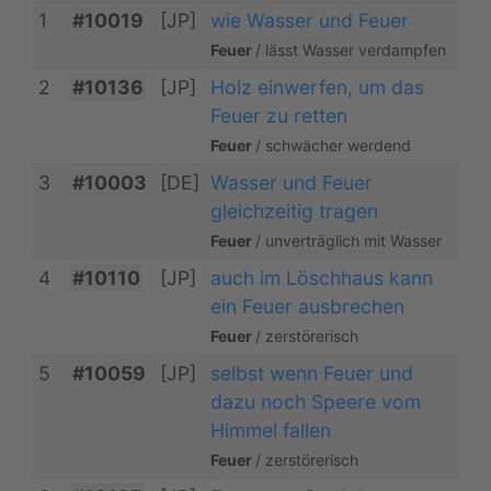
1
#10019
[JP]
wie Wasser und Feuer
Feuer
/ lässt Wasser verdampfen
2
#10136
[JP]
Holz einwerfen, um das
Feuer zu retten
Feuer
/ schwächer werdend
3
#10003
[DE]
Wasser und Feuer
gleichzeitig tragen
Feuer
/ unverträglich mit Wasser
4
#10110
[JP]
auch im Löschhaus kann
ein Feuer ausbrechen
Feuer
/ zerstörerisch
5
#10059
[JP]
selbst wenn Feuer und
dazu noch Speere vom
Himmel fallen
Feuer
/ zerstörerisch