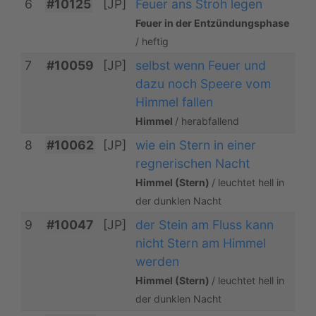
6
#10125
[JP]
Feuer ans Stroh legen
Feuer in der Entzündungsphase
/ heftig
7
#10059
[JP]
selbst wenn Feuer und
dazu noch Speere vom
Himmel fallen
Himmel
/ herabfallend
8
#10062
[JP]
wie ein Stern in einer
regnerischen Nacht
Himmel (Stern)
/ leuchtet hell in
der dunklen Nacht
9
#10047
[JP]
der Stein am Fluss kann
nicht Stern am Himmel
werden
Himmel (Stern)
/ leuchtet hell in
der dunklen Nacht