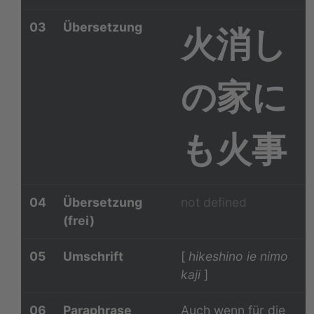
03
Übersetzung
火消し
の家に
も火事
04
Übersetzung
not defined
(frei)
05
Umschrift
[
hikeshino ie nimo
kaji
]
06
Paraphrase
Auch wenn für die