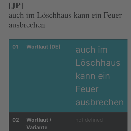
[JP]
auch im Löschhaus kann ein Feuer
ausbrechen
01
Wortlaut (DE)
auch im
Löschhaus
kann ein
Feuer
ausbrechen
02
Wortlaut /
not defined
Variante