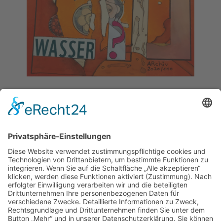
Bildelemente
Nr. 1:
Feuer
Konkret:
Feuer
- Charakter:
zerstörerisch
Nr. 2:
Erde
Konkret:
Haus
- Charakter:
sicher