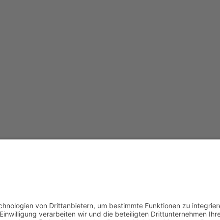
opyright 2019 - 2023
WAK / Prof. Dr. Annely Rothkeg
powered by
pfpro
Impressum
|
Datenschutz
|
Sitemap
|
Seitenanfang