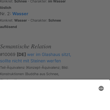
Konkret:
Schnee
- Charakter:
im Wasser
löslich
Nr. 2:
Wasser
Konkret:
Wasser
- Charakter:
Schnee
auflösend
Semantische Relation
#10069
[DE]
wer im Glashaus sitzt,
sollte nicht mit Steinen werfen
Teil-Äquivalenz (Konzept-Äquivalenz; Bild:
Konstruktionen (Buddha aus Schnee,
Glashaus))