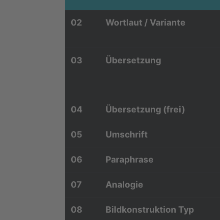
02
Wortlaut / Variante
03
Übersetzung
04
Übersetzung (frei)
05
Umschrift
06
Paraphrase
07
Analogie
08
Bildkonstruktion Typ