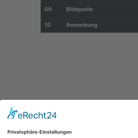
09
Bildquelle
10
Anmerkung