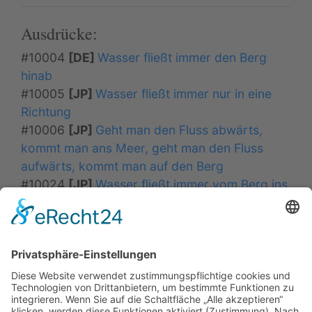
Ausdrücke:
#10004
[DE]
Wasser fließt immer den Berg
hinab
#10005
[JP]
Wasser fließt immer nur in eine
Richtung
#10006
[JP]
Geht man den Fluss abwärts,
kommt man ans Meer, geht man den Fluss
aufwärts, kommt man auf den Berg
#10024
[JP]
Wasser fließt immer vom Berg ins
Tal und nicht umgekehrt
Situations-Typen (GLOBAL)
01.
Mensch als Individuum
02.
Mensch als soziales Wesen
03.
Mensch im Lebensbezug