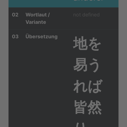
02
Wortlaut /
not defined
Variante
03
Übersetzung
地を
易う
れば
皆然