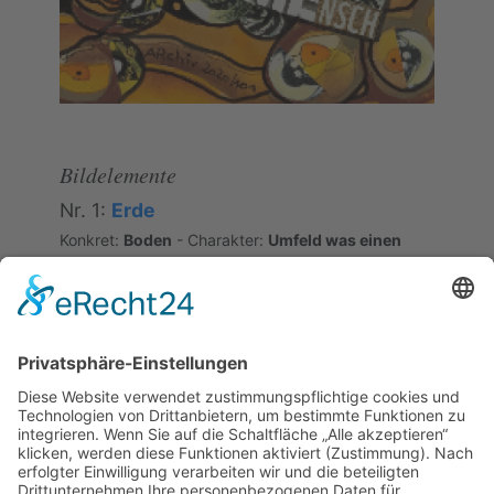
Bildelemente
Nr. 1:
Erde
Konkret:
Boden
- Charakter:
Umfeld was einen
trägt
Semantische Relation
#10018
[JP]
das Wasser ist an jedem Ort
anders
Wirkung des Umfelds auf Verhalten/Befindlichkeit
des Menschen