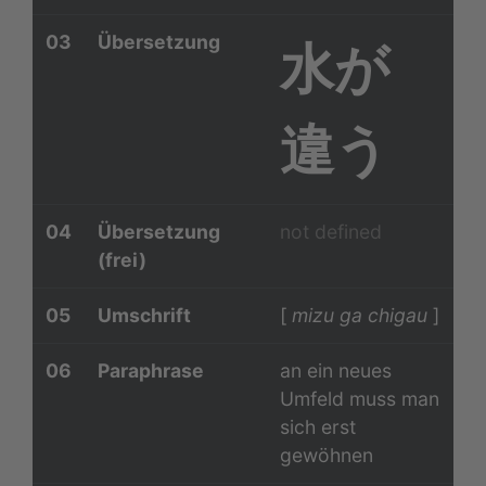
03
Übersetzung
水が
違う
04
Übersetzung
not defined
(frei)
05
Umschrift
[
mizu ga chigau
]
06
Paraphrase
an ein neues
Umfeld muss man
sich erst
gewöhnen