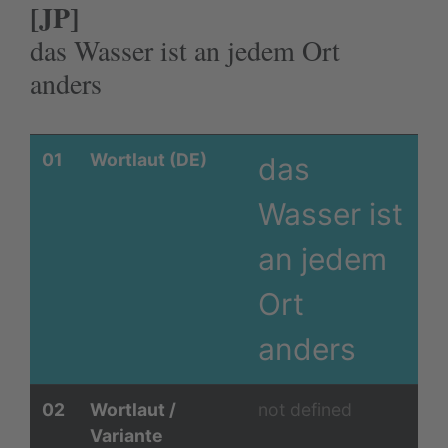
[JP]
das Wasser ist an jedem Ort
anders
01
Wortlaut (DE)
das
Wasser ist
an jedem
Ort
anders
02
Wortlaut /
not defined
Variante