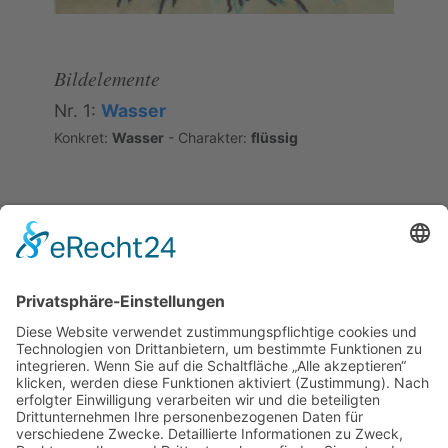
Bildelemente
Nr. 1:
Wasser
Konkret:
Wasser
- Charakter:
flüssig
Semantische Relation
#10073
[JP]
Schnee aufschichten und
Glühwürmchen sammeln
Die Äquivalenz besteht in der unsinnigen, weil
wirkungslosen Tätigkeit. Es gibt aber Unterschiede:
zum Scheitern verurteilte Tätigkeit (de) gegenüber
einer Tätigkeit, die in gewisser Weise gelingen
könnte, aber im Ergebnis sinnlos ist.