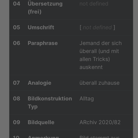
04
Übersetzung
not defined
(frei)
05
Umschrift
[
not defined
]
06
Paraphrase
Jemand der sich
überall (und mit
allen Tricks)
auskennt
07
Analogie
überall zuhause
08
Bildkonstruktion
Alltag
Typ
09
Bildquelle
ARchiv 2020/82
10
Anmerkung
Bild stammt aus