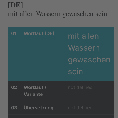
[DE]
mit allen Wassern gewaschen sein
01
Wortlaut (DE)
mit allen
Wassern
gewaschen
sein
02
Wortlaut /
not defined
Variante
03
Übersetzung
not defined