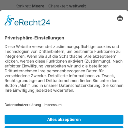
Konkret:
Meere
- Charakter:
weltweit
Semantische Relation
#10083
[JP]
wer 1000 Jahre auf dem
Meer und 1000 Jahre auf dem Berg
gelebt hat
Konzeptäquivalenz; teilweise Bildäquivalenz (Meer
als Lebensort)
Copyright 2019 - 2023
WAK / Prof. Dr. Annely
Rothkegel