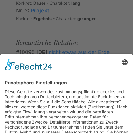
Konkret:
Dauer
- Charakter:
lang
Nr. 2:
Projekt
Konkret:
Ergebnis
- Charakter:
gelungen
Semantische Relation
#10095
[DE]
nicht etwas aus der Erde
stampfen können
Konzeptäquivalenz; keine Bildäquivalenz;
#10071
[JP]
auf dem Schneeweg sein
und Fischsud kochen brauchen ihre Zeit
Konzeptäquivalenz; keine Bildäquivalenz;
#10049
[JP]
der Fluss fließt in
Windungen, so kann er weit fließen
Konzeptäquivalenz; keine Bildäquivalenz;