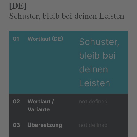
[DE]
Schuster, bleib bei deinen Leisten
01
Wortlaut (DE)
Schuster,
bleib bei
deinen
Leisten
02
Wortlaut /
not defined
Variante
03
Übersetzung
not defined