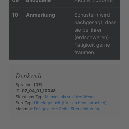
09
Bildquelle
ARchiv 2020/48
10
Anmerkung
Schustern wird
nachgesagt, dass
sie bei ihrer
(erdschweren)
Tätigkeit gerne
träumen.
Denkwelt
Sprache:
[DE]
ID:
02_04_01_10048
Situations-Typ:
Mensch als soziales Wesen
Sub-Typ:
Überlegenheit (für sich beanspruchen)
Merkmal:
Fehlgeleitete Selbstüberschätzung