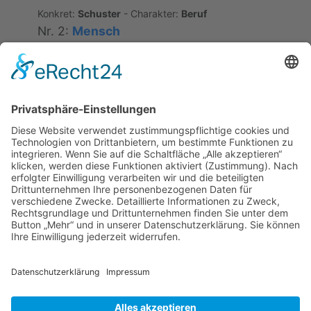
Konkret:
Schuster
- Charakter:
Beruf
Nr. 2:
Mensch
Konkret:
Schuhe (Leisten)
- Charakter:
Kultur-
Objekt
Semantische Relation
#10047
[JP]
der Stein am Fluss kann
nicht Stern am Himmel werden
Konzeptäquivalenz; keine Bildäquivalenz;
Copyright 2019 - 2023
WAK / Prof. Dr. Annely