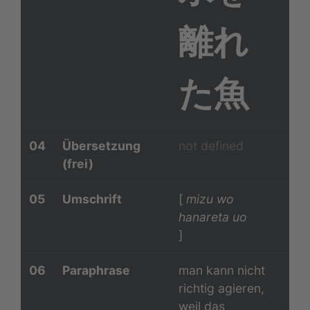
離れ
た魚
04
Übersetzung
not defined
(frei)
05
Umschrift
[
mizu wo
hanareta uo
]
06
Paraphrase
man kann nicht
richtig agieren,
weil das