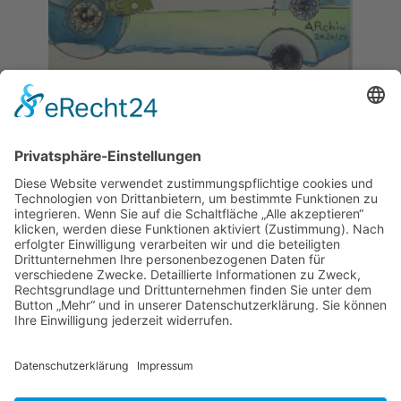
Bildelemente
Nr. 1:
Wasser
Konkret:
Wasser
- Charakter:
Lebenselement