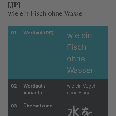
[JP]
wie ein Fisch ohne Wasser
01
Wortlaut (DE)
wie ein
Fisch
ohne
Wasser
02
Wortlaut /
wie ein Vogel
Variante
ohne Flügel
03
Übersetzung
水を