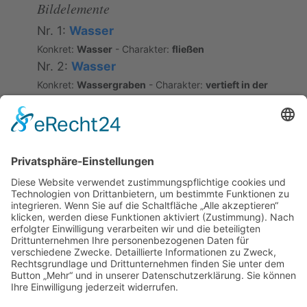
Bildelemente
Nr. 1:
Wasser
Konkret:
Wasser
- Charakter:
fließen
Nr. 2:
Wasser
Konkret:
Wassergraben
- Charakter:
vertieft in der
Erde
Semantische Relation
#10120
[JP]
wo viele Wasser zusammen
kommen, bildet sich ein Fluss
Konzeptäquivalenz; teilweise Bildäquivalenz
(Korrespondenz Fluss und Graben)