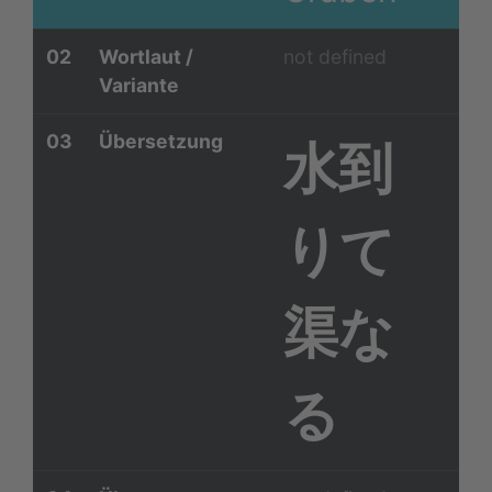
02
Wortlaut /
not defined
Variante
03
Übersetzung
水到
りて
渠な
る