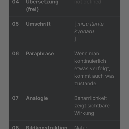
04
Übersetzung
not defined
(frei)
05
Umschrift
[
mizu itarite
kyonaru
]
06
Paraphrase
Wenn man
kontinuierlich
etwas verfolgt,
kommt auch was
zustande.
07
Analogie
Beharrlichkeit
zeigt sichtbare
Wirkung
08
Bildkonstruktion
Natur