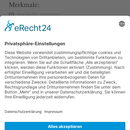
Merkmale:
01.
Vorläufig beenden
02.
Endgültig beenden
Situations-Typen (GLOBAL)
01.
Mensch als Individuum
02.
Mensch als soziales Wesen
03.
Mensch im Lebensbezug
04.
Strukturelle Ordnungen
Copyright 2019 - 2023
WAK / Prof. Dr. Annely