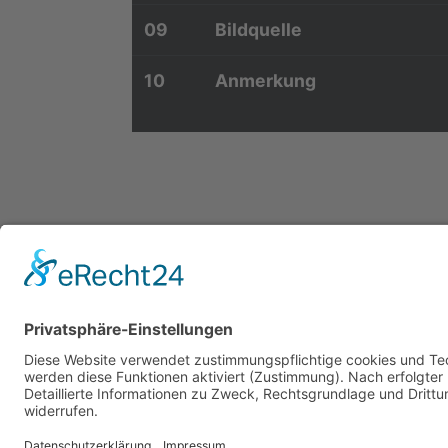
09
Bildquelle
10
Anmerkung
C