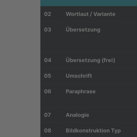
02
Wortlaut / Variante
03
Übersetzung
04
Übersetzung (frei)
05
Umschrift
06
Paraphrase
07
Analogie
08
Bildkonstruktion Typ