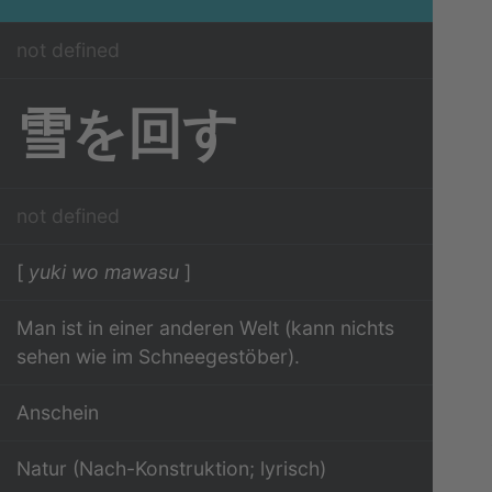
not defined
雪を回す
not defined
[
yuki wo mawasu
]
Man ist in einer anderen Welt (kann nichts
sehen wie im Schneegestöber).
Anschein
Natur (Nach-Konstruktion; lyrisch)