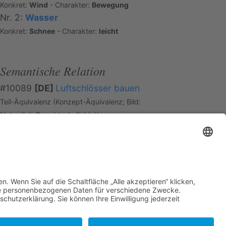
Konkret:
Wind
- Charakter:
Bewegung
Nr. 2:
Wasser
Konkret:
Schnee
- Charakter:
leicht
Semantische Relation
#10089
[DE]
Luftschlösser bauen
Teil-Äquivalenz (Konzept-Äquivalenz; Bild:
Natur (jp), Bauwirtschaft (de))
el