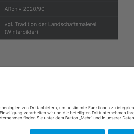
ARchiv 2020/90
vgl. Tradition der Landschaftsmalerei
(Winterbilder)
opyright 2019 - 2023
WAK / Prof. Dr. Annely Rothkeg
powered by
pfpro