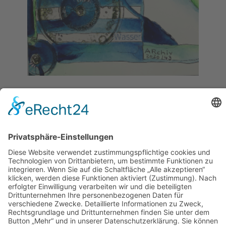
Bildelemente
Nr. 1:
Wasser
Konkret:
- Charakter:
klar: idealer Zustand;