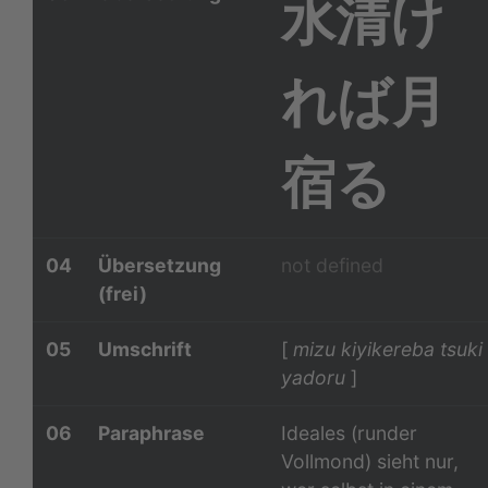
水清け
れば月
宿る
04
Übersetzung
not defined
(frei)
05
Umschrift
[
mizu kiyikereba tsuki
yadoru
]
06
Paraphrase
Ideales (runder
Vollmond) sieht nur,