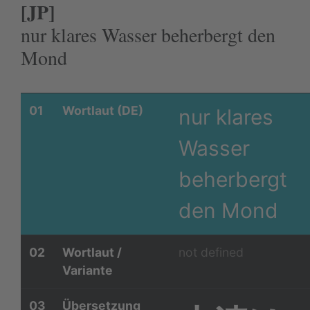
[JP]
nur klares Wasser beherbergt den
Mond
01
Wortlaut (DE)
nur klares
Wasser
beherbergt
den Mond
02
Wortlaut /
not defined
Variante
03
Übersetzung