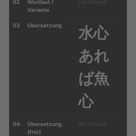
02
Wortlaut /
not defined
Variante
03
Übersetzung
水心
あれ
ば魚
心
04
Übersetzung
not defined
(frei)