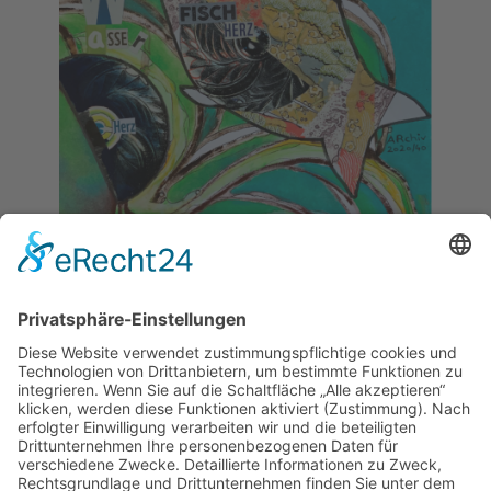
Bildelemente
Nr. 1:
Wasser
Konkret:
- Charakter:
Fisch (füllt Wassser als
Raum)