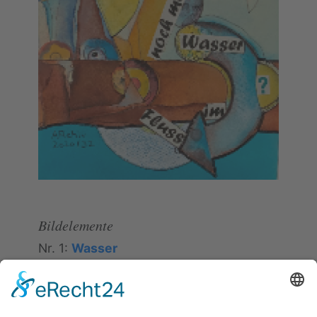
Bildelemente
Nr. 1:
Wasser
Konkret:
Fluss
- Charakter:
beides ist Wasser