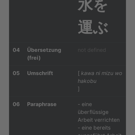
水を
運ぶ
04
Übersetzung
not defined
(frei)
05
Umschrift
[
kawa ni mizu wo
hakobu
]
06
Paraphrase
- eine
überflüssige
Arbeit verrichten
- eine bereits