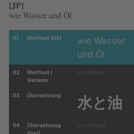
[JP]
wie Wasser und Öl
01
Wortlaut (DE)
wie Wasser
und Öl
02
Wortlaut /
not defined
Variante
03
Übersetzung
水と油
04
Übersetzung
not defined
(frei)