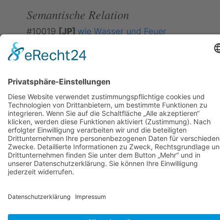
Semantische Relation
#10019
[JP]
wie Wasser und Feuer
Konzeptäquivalenz; teilweise Bildäquivalenz (Nicht-
Korrespondenz der Elemente)
Copyright 2019 - 2023
WAK / Prof. Dr. Annely
Rothkegel
powered by
pfpro
Impressum
|
Datenschutz
|
Sitemap
|
Seitenanfang