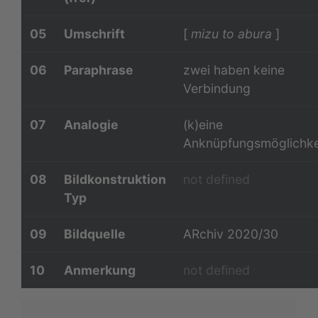
05
Umschrift
[
mizu to abura
]
06
Paraphrase
zwei haben keine
Verbindung
07
Analogie
(k)eine
Anknüpfungsmöglichke
08
Bildkonstruktion
not defined
Typ
09
Bildquelle
ARchiv 2020/30
10
Anmerkung
not defined