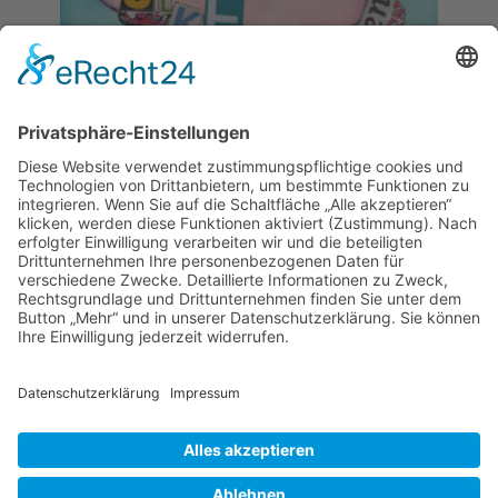
Copyright 2019 - 2023
WAK / Prof. Dr. Annely
Rothkegel
powered by
pfpro