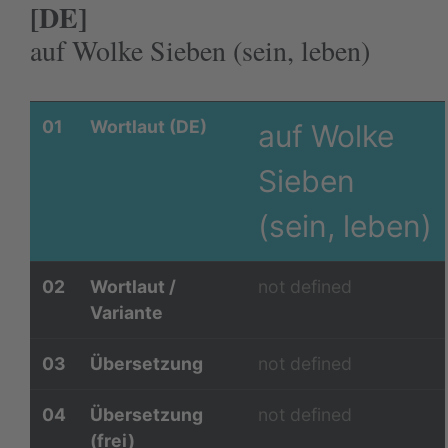
[DE]
auf Wolke Sieben (sein, leben)
01
Wortlaut (DE)
auf Wolke
Sieben
(sein, leben)
02
Wortlaut /
not defined
Variante
03
Übersetzung
not defined
04
Übersetzung
not defined
(frei)