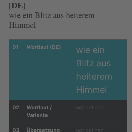
[DE]
wie ein Blitz aus heiterem
Himmel
01
Wortlaut (DE)
wie ein
Blitz aus
heiterem
Himmel
02
Wortlaut /
not defined
Variante
03
Übersetzung
not defined