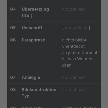
04
Übersetzung
not defined
(frei)
05
Umschrift
[
not defined
]
06
Paraphrase
nichts bleibt
unentdeckt
an jedem Gerücht
ist was Wahres
dran
07
Analogie
not defined
08
Bildkonstruktion
not defined
Typ