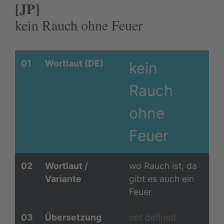
[JP]
kein Rauch ohne Feuer
01
Wortlaut (DE)
kein
Rauch
ohne
Feuer
02
Wortlaut /
wo Rauch ist, da
Variante
gibt es auch ein
Feuer
03
Übersetzung
not defined