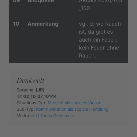
09
Bildquelle
ARchiv 2020/144
_150
10
Anmerkung
vgl. d: wo Rauch
ist, da gibt es
auch ein Feuer;
kein Feuer ohne
Rauch;
Denkwelt
Sprache:
[JP]
ID:
02_10_07_10144
Situations-Typ:
Mensch als soziales Wesen
Sub-Typ:
Kommunikation als soziale Handlung
Merkmal:
Offenes Geheimnis