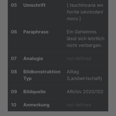
05
Umschrift
[
tsuchinoana wo
horite iukotodani
moru
]
06
Paraphrase
Ein Geheimnis
lässt sich letztlich
nicht verbergen.
07
Analogie
not defined
08
Bildkonstruktion
Alltag
Typ
(Landwirtschaft)
09
Bildquelle
ARchiv 2020/102
10
Anmerkung
not defined