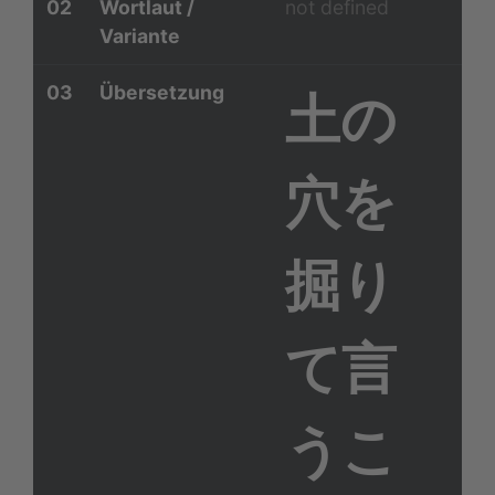
02
Wortlaut /
not defined
Variante
03
Übersetzung
土の
穴を
掘り
て言
うこ