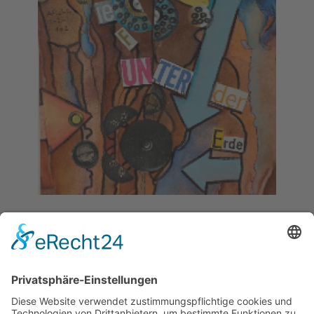
Bildelemente
Nr. 1:
Erde
Konkret:
Tiefe
- Charakter:
Symbol für
Undurchsichtigkeit, Undurchdringlichkeit,