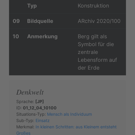
Typ
Konstruktion
09
Bildquelle
ARchiv 2020/100
10
Anmerkung
Berg gilt als
Symbol für die
zentrale
Lebensform auf
der Erde
Denkwelt
Sprache:
[JP]
ID:
01_12_04_10100
Situations-Typ:
Mensch als Individuum
Sub-Typ:
Einsatz
Merkmal:
In kleinen Schritten: aus Kleinem entsteht
Großes