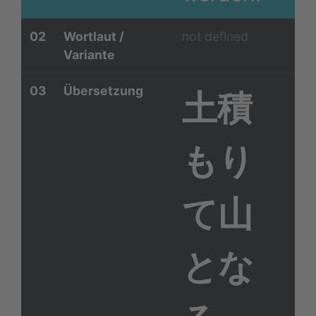
02
Wortlaut /
not defined
Variante
03
Übersetzung
土積
もり
て山
とな