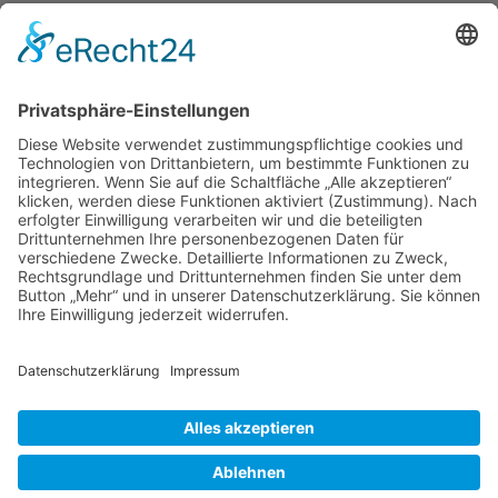
Bildelemente
Nr. 1:
Erde
Konkret:
Berg
- Charakter:
große Menge
Nr. 2:
Erde
Konkret:
Erde
- Charakter:
kleine Menge
Copyright 2019 - 2023
WAK / Prof. Dr. Annely
Rothkegel
powered by
pfpro